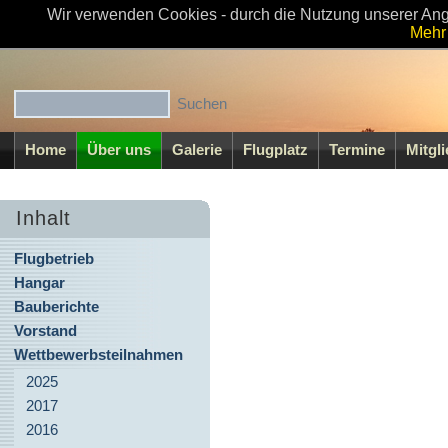
Wir verwenden Cookies - durch die Nutzung unserer Ang
Willkommen beim MFC-Walsrode e.V
Mehr 
Home
Über uns
Galerie
Flugplatz
Termine
Mitgl
Inhalt
Flugbetrieb
Hangar
Bauberichte
Vorstand
Wettbewerbsteilnahmen
2025
2017
2016