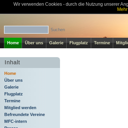
Wir verwenden Cookies - durch die Nutzung unserer Ang
Willkommen beim MFC-Walsrode e.V
Mehr 
Home
Über uns
Galerie
Flugplatz
Termine
Mitgl
Inhalt
Home
Über uns
Galerie
Flugplatz
Termine
Mitglied werden
Befreundete Vereine
MFC-intern