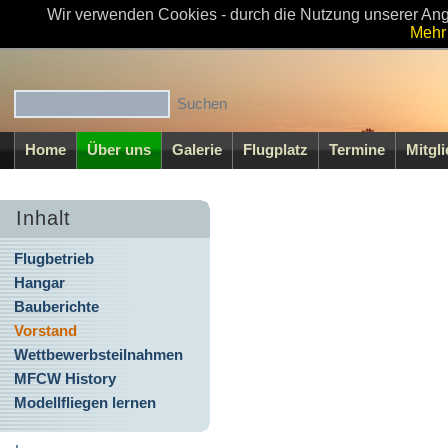
Wir verwenden Cookies - durch die Nutzung unserer Ang
Willkommen beim MFC-Walsrode e.V
Mehr 
Home
Über uns
Galerie
Flugplatz
Termine
Mitgl
Inhalt
Flugbetrieb
Hangar
Bauberichte
Vorstand
Wettbewerbsteilnahmen
MFCW History
Modellfliegen lernen