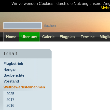
Wir verwenden Cookies - durch die Nutzung unserer Ang
Willkommen beim MFC-Walsrode e.V
Mehr 
Home
Über uns
Galerie
Flugplatz
Termine
Mitgl
Inhalt
Flugbetrieb
Hangar
Bauberichte
Vorstand
Wettbewerbsteilnahmen
2025
2017
2016